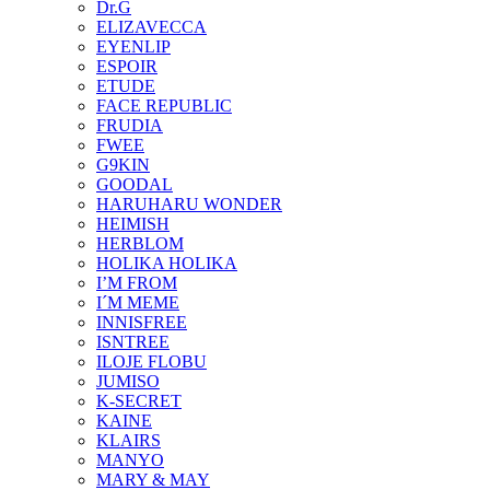
Dr.G
ELIZAVECCA
EYENLIP
ESPOIR
ETUDE
FACE REPUBLIC
FRUDIA
FWEE
G9KIN
GOODAL
HARUHARU WONDER
HEIMISH
HERBLOM
HOLIKA HOLIKA
I’M FROM
I´M MEME
INNISFREE
ISNTREE
ILOJE FLOBU
JUMISO
K-SECRET
KAINE
KLAIRS
MANYO
MARY & MAY