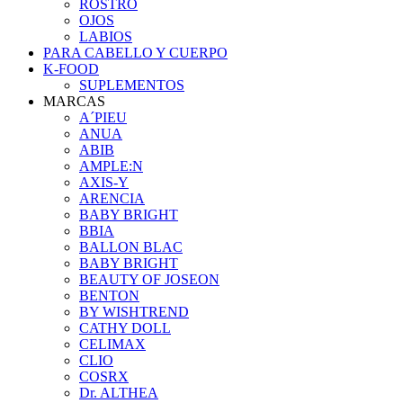
ROSTRO
OJOS
LABIOS
PARA CABELLO Y CUERPO
K-FOOD
SUPLEMENTOS
MARCAS
A´PIEU
ANUA
ABIB
AMPLE:N
AXIS-Y
ARENCIA
BABY BRIGHT
BBIA
BALLON BLAC
BABY BRIGHT
BEAUTY OF JOSEON
BENTON
BY WISHTREND
CATHY DOLL
CELIMAX
CLIO
COSRX
Dr. ALTHEA