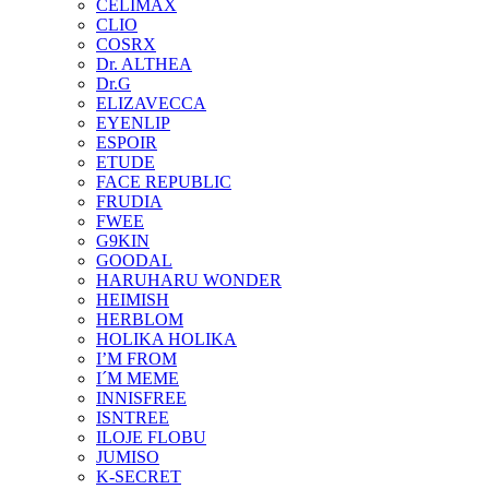
CELIMAX
CLIO
COSRX
Dr. ALTHEA
Dr.G
ELIZAVECCA
EYENLIP
ESPOIR
ETUDE
FACE REPUBLIC
FRUDIA
FWEE
G9KIN
GOODAL
HARUHARU WONDER
HEIMISH
HERBLOM
HOLIKA HOLIKA
I’M FROM
I´M MEME
INNISFREE
ISNTREE
ILOJE FLOBU
JUMISO
K-SECRET