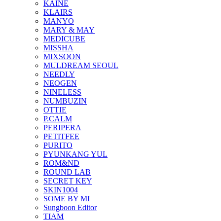
KAINE
KLAIRS
MANYO
MARY & MAY
MEDICUBE
MISSHA
MIXSOON
MULDREAM SEOUL
NEEDLY
NEOGEN
NINELESS
NUMBUZIN
OTTIE
P.CALM
PERIPERA
PETITFEE
PURITO
PYUNKANG YUL
ROM&ND
ROUND LAB
SECRET KEY
SKIN1004
SOME BY MI
Sungboon Editor
TIAM