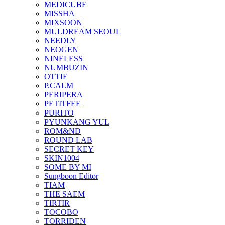
MEDICUBE
MISSHA
MIXSOON
MULDREAM SEOUL
NEEDLY
NEOGEN
NINELESS
NUMBUZIN
OTTIE
P.CALM
PERIPERA
PETITFEE
PURITO
PYUNKANG YUL
ROM&ND
ROUND LAB
SECRET KEY
SKIN1004
SOME BY MI
Sungboon Editor
TIAM
THE SAEM
TIRTIR
TOCOBO
TORRIDEN