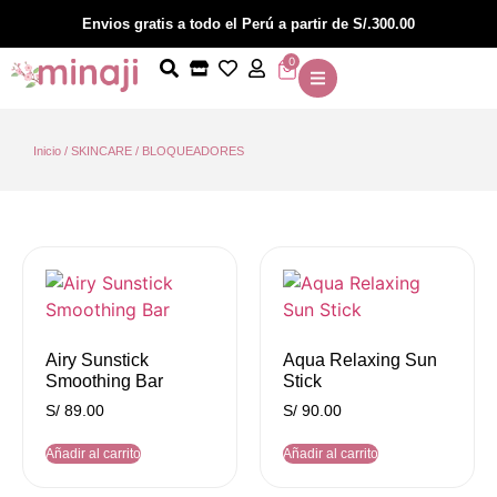
Envios gratis a todo el Perú a partir de S/.300.00
0
Inicio
/
SKINCARE
/ BLOQUEADORES
Airy Sunstick
Aqua Relaxing Sun
Smoothing Bar
Stick
S/
89.00
S/
90.00
Añadir al carrito
Añadir al carrito