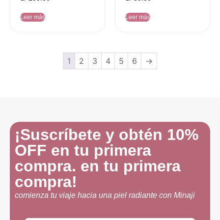
Leer más
Leer más
1
2
3
4
5
6
→
¡Suscríbete y obtén 10%
OFF en tu primera
compra. en tu primera
compra!
comienza tu viaje hacia una piel radiante con Minaji