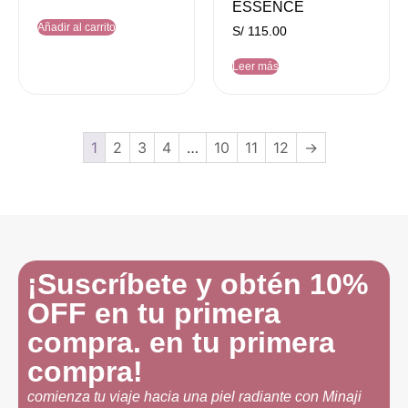
ESSENCE
Añadir al carrito
S/
115.00
Leer más
1
2
3
4
…
10
11
12
→
¡Suscríbete y obtén 10%
OFF en tu primera
compra. en tu primera
compra!
comienza tu viaje hacia una piel radiante con Minaji