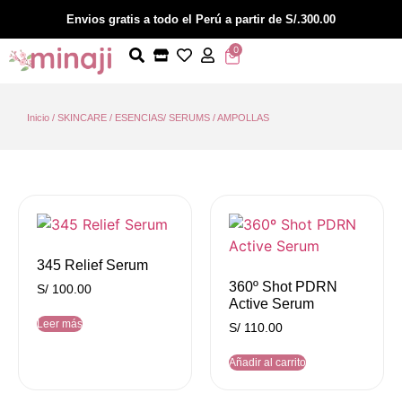
Envios gratis a todo el Perú a partir de S/.300.00
0
Inicio
/
SKINCARE
/ ESENCIAS/ SERUMS / AMPOLLAS
345 Relief Serum
360º Shot PDRN
S/
100.00
Active Serum
Leer más
S/
110.00
Añadir al carrito