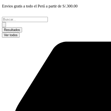
Ir
Envios gratis a todo el Perú a partir de S/.300.00
al
contenido
Search
...
Resultados
Ver todos