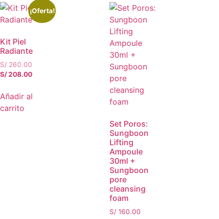
¡Oferta!
Kit Piel
Radiante
S/
260.00
S/
208.00
Añadir al
carrito
Set Poros:
Sungboon
Lifting
Ampoule
30ml +
Sungboon
pore
cleansing
foam
S/
160.00