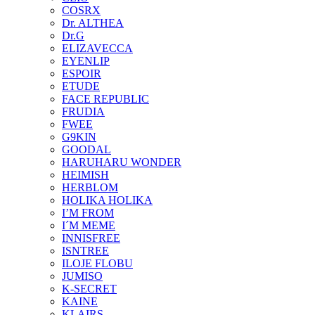
COSRX
Dr. ALTHEA
Dr.G
ELIZAVECCA
EYENLIP
ESPOIR
ETUDE
FACE REPUBLIC
FRUDIA
FWEE
G9KIN
GOODAL
HARUHARU WONDER
HEIMISH
HERBLOM
HOLIKA HOLIKA
I’M FROM
I´M MEME
INNISFREE
ISNTREE
ILOJE FLOBU
JUMISO
K-SECRET
KAINE
KLAIRS