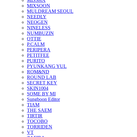
MISSHA
MIXSOON
MULDREAM SEOUL
NEEDLY
NEOGEN
NINELESS
NUMBUZIN
OTTIE
P.CALM
PERIPERA
PETITFEE
PURITO
PYUNKANG YUL
ROM&ND
ROUND LAB
SECRET KEY
SKIN1004
SOME BY MI
Sungboon Editor
TIAM
THE SAEM
TIRTIR
TOCOBO
TORRIDEN
VT