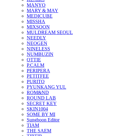
MANYO
MARY & MAY
MEDICUBE
MISSHA
MIXSOON
MULDREAM SEOUL
NEEDLY
NEOGEN
NINELESS
NUMBUZIN
OTTIE
P.CALM
PERIPERA
PETITFEE
PURITO
PYUNKANG YUL
ROM&ND
ROUND LAB
SECRET KEY
SKIN1004
SOME BY MI
Sungboon Editor
TIAM
THE SAEM