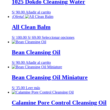
1025 Dokdo Cleansing Water
S/
90.00
Añadir al carrito
¡Oferta!
All Clean Balm
S/
100.00
El
S/
69.00
El
Seleccionar opciones
Este
precio
precio
producto
original
actual
tiene
era:
es:
múltiples
Bean Cleansing Oil
S/ 100.00.
S/ 69.00.
variantes.
Las
S/
90.00
Añadir al carrito
opciones
se
pueden
Bean Cleansing Oil Miniature
elegir
en
la
S/
35.00
Leer más
página
de
producto
Calamine Pore Control Cleansing Oil