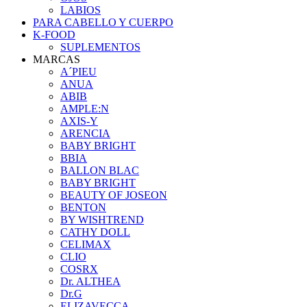
LABIOS
PARA CABELLO Y CUERPO
K-FOOD
SUPLEMENTOS
MARCAS
A´PIEU
ANUA
ABIB
AMPLE:N
AXIS-Y
ARENCIA
BABY BRIGHT
BBIA
BALLON BLAC
BABY BRIGHT
BEAUTY OF JOSEON
BENTON
BY WISHTREND
CATHY DOLL
CELIMAX
CLIO
COSRX
Dr. ALTHEA
Dr.G
ELIZAVECCA