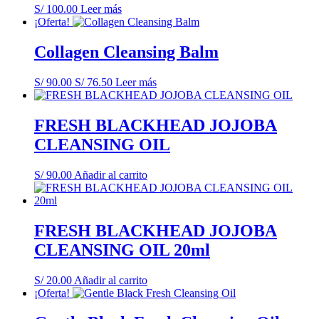
S/
100.00
Leer más
¡Oferta!
Collagen Cleansing Balm
S/
90.00
El
S/
76.50
El
Leer más
precio
precio
original
actual
era:
es:
FRESH BLACKHEAD JOJOBA
S/ 90.00.
S/ 76.50.
CLEANSING OIL
S/
90.00
Añadir al carrito
FRESH BLACKHEAD JOJOBA
CLEANSING OIL 20ml
S/
20.00
Añadir al carrito
¡Oferta!