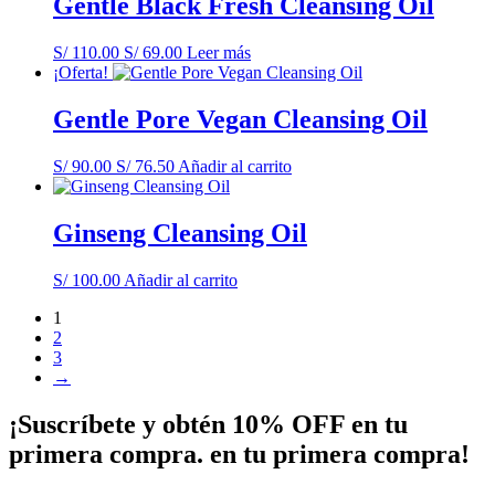
Gentle Black Fresh Cleansing Oil
S/
110.00
El
S/
69.00
El
Leer más
¡Oferta!
precio
precio
original
actual
era:
es:
Gentle Pore Vegan Cleansing Oil
S/ 110.00.
S/ 69.00.
S/
90.00
El
S/
76.50
El
Añadir al carrito
precio
precio
original
actual
era:
es:
Ginseng Cleansing Oil
S/ 90.00.
S/ 76.50.
S/
100.00
Añadir al carrito
1
2
3
→
¡Suscríbete y obtén 10% OFF en tu
primera compra. en tu primera compra!