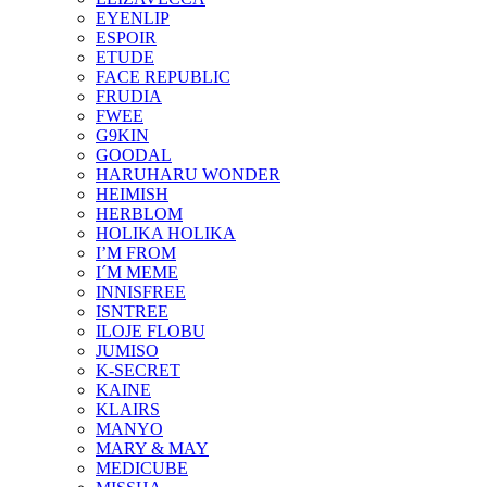
EYENLIP
ESPOIR
ETUDE
FACE REPUBLIC
FRUDIA
FWEE
G9KIN
GOODAL
HARUHARU WONDER
HEIMISH
HERBLOM
HOLIKA HOLIKA
I’M FROM
I´M MEME
INNISFREE
ISNTREE
ILOJE FLOBU
JUMISO
K-SECRET
KAINE
KLAIRS
MANYO
MARY & MAY
MEDICUBE