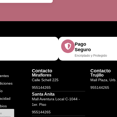
Pago
Seguro
Encriptado y Protegido
Contacto
Contacto
Miraflores
Trujillo
entes
Calle Schell 225
Mall Plaza, Urb.
diciones
955144265
955144265
ío
Santa Anita
vacidad
Mall Aventura Local C-1044 -
1er. Piso
bios
955144265