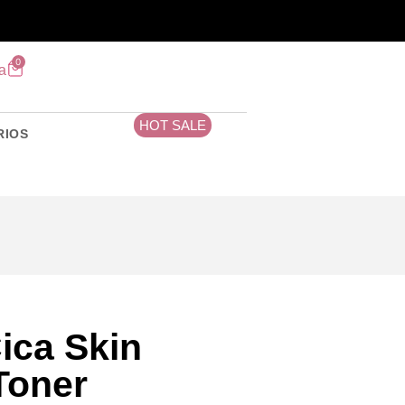
0
a
HOT SALE
RIOS
Cica Skin
Toner