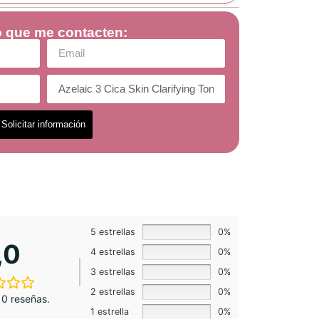
 que me contacten:
Solicitar información
5 estrellas
0%
,0
4 estrellas
0%
3 estrellas
0%
2 estrellas
0%
0 reseñas.
1 estrella
0%