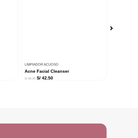
LIMPIADOR ACUOSO
LIMPIADOR A
Acne Facial Cleanser
Perfect Whi
S/
42.50
S/
52
S/
85.00
S/
105.00