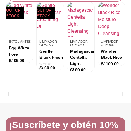
OUT OF
OUT OF
STOCK
STOCK
EXFOLIANTES
LIMPIADOR
LIMPIADOR
LIMPIADOR
OLEOSO
OLEOSO
OLEOSO
Egg White
Gentle
Madagascar
Wonder
Pore
Black Fresh
Centella
Black Rice
S/
85.00
Light
S/
100.00
S/
110.00
S/
69.00
S/
80.00
¡Suscríbete y obtén 10%