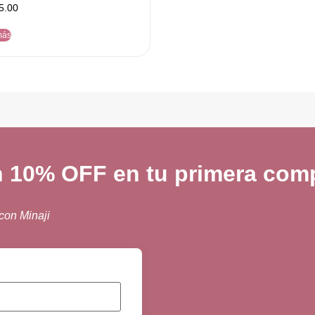
5.00
más
n 10% OFF en tu primera comp
 con Minaji