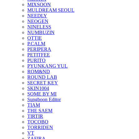
MIXSOON
MULDREAM SEOUL
NEEDLY
NEOGEN
NINELESS
NUMBUZIN
OTTIE
P.CALM
PERIPERA
PETITFEE
PURITO
PYUNKANG YUL
ROM&ND
ROUND LAB
SECRET KEY
SKIN1004
SOME BY MI
Sungboon Editor
TIAM
THE SAEM
TIRTIR
TOCOBO
TORRIDEN
VT
ZAFIRA