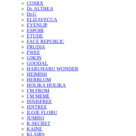
COSRX
Dr. ALTHEA
Dr.G
ELIZAVECCA
EYENLIP
ESPOIR
ETUDE
FACE REPUBLIC
FRUDIA
FWEE
G9KIN
GOODAL
HARUHARU WONDER
HEIMISH
HERBLOM
HOLIKA HOLIKA
I’M FROM
I´M MEME
INNISFREE
ISNTREE
ILOJE FLOBU
JUMISO
K-SECRET
KAINE
KLAIRS