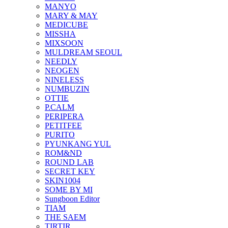
MANYO
MARY & MAY
MEDICUBE
MISSHA
MIXSOON
MULDREAM SEOUL
NEEDLY
NEOGEN
NINELESS
NUMBUZIN
OTTIE
P.CALM
PERIPERA
PETITFEE
PURITO
PYUNKANG YUL
ROM&ND
ROUND LAB
SECRET KEY
SKIN1004
SOME BY MI
Sungboon Editor
TIAM
THE SAEM
TIRTIR