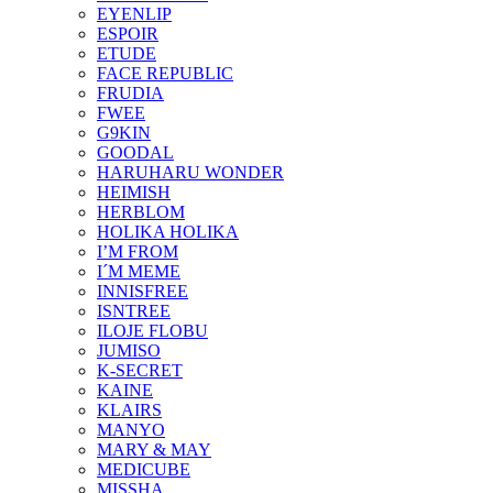
EYENLIP
ESPOIR
ETUDE
FACE REPUBLIC
FRUDIA
FWEE
G9KIN
GOODAL
HARUHARU WONDER
HEIMISH
HERBLOM
HOLIKA HOLIKA
I’M FROM
I´M MEME
INNISFREE
ISNTREE
ILOJE FLOBU
JUMISO
K-SECRET
KAINE
KLAIRS
MANYO
MARY & MAY
MEDICUBE
MISSHA