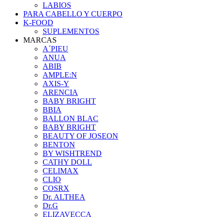
LABIOS
PARA CABELLO Y CUERPO
K-FOOD
SUPLEMENTOS
MARCAS
A´PIEU
ANUA
ABIB
AMPLE:N
AXIS-Y
ARENCIA
BABY BRIGHT
BBIA
BALLON BLAC
BABY BRIGHT
BEAUTY OF JOSEON
BENTON
BY WISHTREND
CATHY DOLL
CELIMAX
CLIO
COSRX
Dr. ALTHEA
Dr.G
ELIZAVECCA