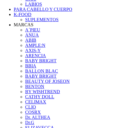
LABIOS
PARA CABELLO Y CUERPO
K-FOOD
SUPLEMENTOS
MARCAS
A´PIEU
ANUA
ABIB
AMPLE:N
AXIS-Y
ARENCIA
BABY BRIGHT
BBIA
BALLON BLAC
BABY BRIGHT
BEAUTY OF JOSEON
BENTON
BY WISHTREND
CATHY DOLL
CELIMAX
CLIO
COSRX
Dr. ALTHEA
Dr.G
ELIZAVECCA