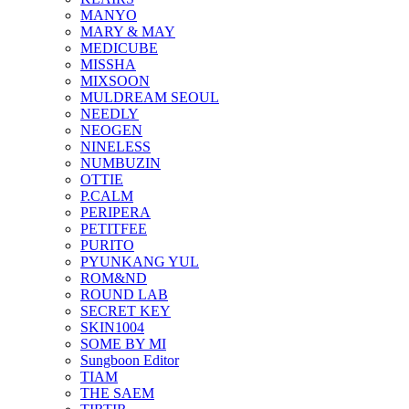
MANYO
MARY & MAY
MEDICUBE
MISSHA
MIXSOON
MULDREAM SEOUL
NEEDLY
NEOGEN
NINELESS
NUMBUZIN
OTTIE
P.CALM
PERIPERA
PETITFEE
PURITO
PYUNKANG YUL
ROM&ND
ROUND LAB
SECRET KEY
SKIN1004
SOME BY MI
Sungboon Editor
TIAM
THE SAEM