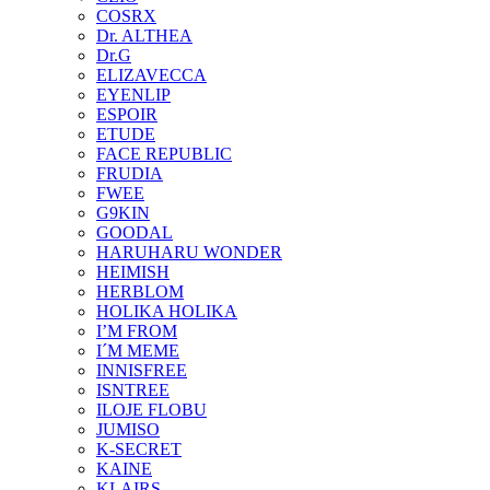
COSRX
Dr. ALTHEA
Dr.G
ELIZAVECCA
EYENLIP
ESPOIR
ETUDE
FACE REPUBLIC
FRUDIA
FWEE
G9KIN
GOODAL
HARUHARU WONDER
HEIMISH
HERBLOM
HOLIKA HOLIKA
I’M FROM
I´M MEME
INNISFREE
ISNTREE
ILOJE FLOBU
JUMISO
K-SECRET
KAINE
KLAIRS