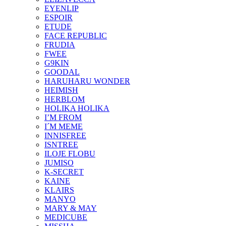
EYENLIP
ESPOIR
ETUDE
FACE REPUBLIC
FRUDIA
FWEE
G9KIN
GOODAL
HARUHARU WONDER
HEIMISH
HERBLOM
HOLIKA HOLIKA
I’M FROM
I´M MEME
INNISFREE
ISNTREE
ILOJE FLOBU
JUMISO
K-SECRET
KAINE
KLAIRS
MANYO
MARY & MAY
MEDICUBE