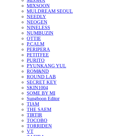
MISSHA
MIXSOON
MULDREAM SEOUL
NEEDLY
NEOGEN
NINELESS
NUMBUZIN
OTTIE
P.CALM
PERIPERA
PETITFEE
PURITO
PYUNKANG YUL
ROM&ND
ROUND LAB
SECRET KEY
SKIN1004
SOME BY MI
Sungboon Editor
TIAM
THE SAEM
TIRTIR
TOCOBO
TORRIDEN
VT