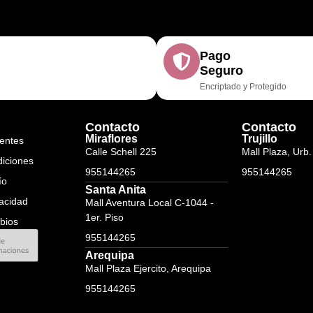
Pago
Seguro
Encriptado y Protegido
Contacto
Contacto
Miraflores
Trujillo
entes
Calle Schell 225
Mall Plaza, Urb.
diciones
955144265
955144265
ío
Santa Anita
vacidad
Mall Aventura Local C-1044 -
1er. Piso
bios
955144265
Arequipa
Mall Plaza Ejercito, Arequipa
955144265