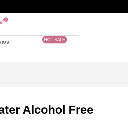
0
a
HOT SALE
RIOS
ater Alcohol Free