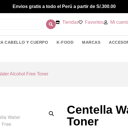
Envios gratis a todo el Perú a partir de S/.300.00
Tiendas
Favoritos
Mi cuent
RA CABELLO Y CUERPO
K-FOOD
MARCAS
ACCESO
Water Alcohol Free Toner
Centella W
Toner