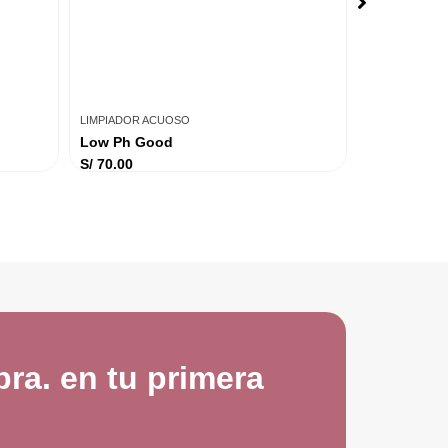
LIMPIADOR ACUOSO
LIMPIADOR A
Low Ph Good
Calming Lo
S/
70.00
S/
70.00
ra. en tu primera