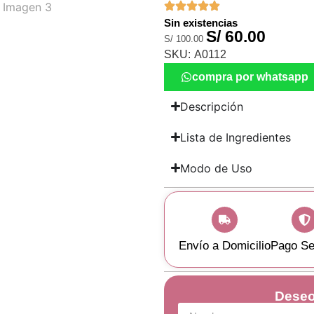
Sin existencias
S/
60.00
S/
100.00
SKU:
A0112
compra por whatsapp
Descripción
Lista de Ingredientes
Modo de Uso
Envío a Domicilio
Pago Se
Deseo