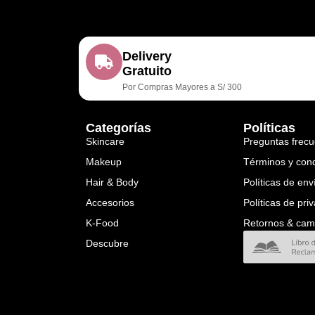
Delivery
Gratuito
Por Compras Mayores a S/ 300
Categorías
Políticas
Skincare
Preguntas frecu
Makeup
Términos y con
Hair & Body
Políticas de env
Accesorios
Políticas de pri
K-Food
Retornos & cam
Descubre