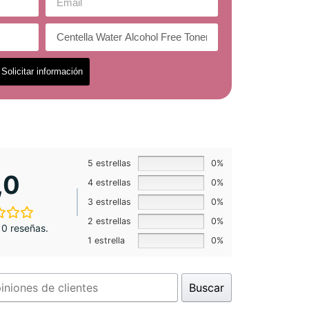
Solicitar información
5 estrellas
0%
,0
4 estrellas
0%
3 estrellas
0%
2 estrellas
0%
0 reseñas.
1 estrella
0%
Buscar