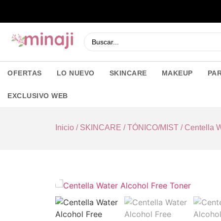
OFERTAS
LO NUEVO
SKINCARE
MAKEUP
PA
EXCLUSIVO WEB
Inicio
/
SKINCARE
/
TÓNICO/MIST
/ Centella 