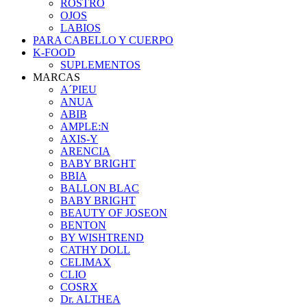
ROSTRO
OJOS
LABIOS
PARA CABELLO Y CUERPO
K-FOOD
SUPLEMENTOS
MARCAS
A´PIEU
ANUA
ABIB
AMPLE:N
AXIS-Y
ARENCIA
BABY BRIGHT
BBIA
BALLON BLAC
BABY BRIGHT
BEAUTY OF JOSEON
BENTON
BY WISHTREND
CATHY DOLL
CELIMAX
CLIO
COSRX
Dr. ALTHEA