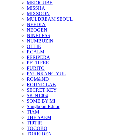
MEDICUBE
MISSHA
MIXSOON
MULDREAM SEOUL
NEEDLY
NEOGEN
NINELESS
NUMBUZIN
OTTIE
P.CALM
PERIPERA
PETITFEE
PURITO
PYUNKANG YUL
ROM&ND
ROUND LAB
SECRET KEY
SKIN1004
SOME BY MI
Sungboon Editor
TIAM
THE SAEM
TIRTIR
TOCOBO
TORRIDEN