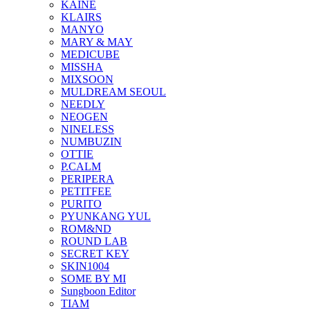
KAINE
KLAIRS
MANYO
MARY & MAY
MEDICUBE
MISSHA
MIXSOON
MULDREAM SEOUL
NEEDLY
NEOGEN
NINELESS
NUMBUZIN
OTTIE
P.CALM
PERIPERA
PETITFEE
PURITO
PYUNKANG YUL
ROM&ND
ROUND LAB
SECRET KEY
SKIN1004
SOME BY MI
Sungboon Editor
TIAM