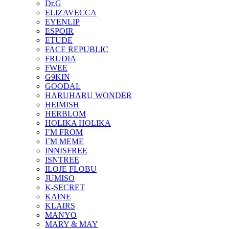
Dr.G
ELIZAVECCA
EYENLIP
ESPOIR
ETUDE
FACE REPUBLIC
FRUDIA
FWEE
G9KIN
GOODAL
HARUHARU WONDER
HEIMISH
HERBLOM
HOLIKA HOLIKA
I’M FROM
I´M MEME
INNISFREE
ISNTREE
ILOJE FLOBU
JUMISO
K-SECRET
KAINE
KLAIRS
MANYO
MARY & MAY