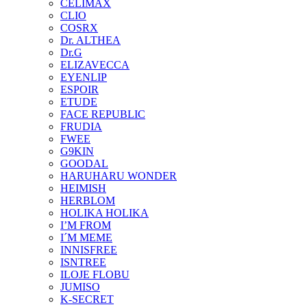
CELIMAX
CLIO
COSRX
Dr. ALTHEA
Dr.G
ELIZAVECCA
EYENLIP
ESPOIR
ETUDE
FACE REPUBLIC
FRUDIA
FWEE
G9KIN
GOODAL
HARUHARU WONDER
HEIMISH
HERBLOM
HOLIKA HOLIKA
I’M FROM
I´M MEME
INNISFREE
ISNTREE
ILOJE FLOBU
JUMISO
K-SECRET