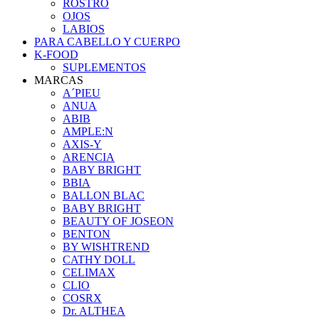
ROSTRO
OJOS
LABIOS
PARA CABELLO Y CUERPO
K-FOOD
SUPLEMENTOS
MARCAS
A´PIEU
ANUA
ABIB
AMPLE:N
AXIS-Y
ARENCIA
BABY BRIGHT
BBIA
BALLON BLAC
BABY BRIGHT
BEAUTY OF JOSEON
BENTON
BY WISHTREND
CATHY DOLL
CELIMAX
CLIO
COSRX
Dr. ALTHEA