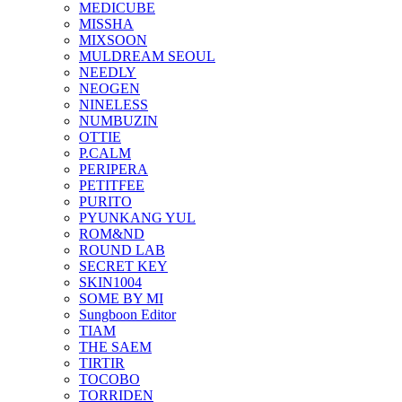
MEDICUBE
MISSHA
MIXSOON
MULDREAM SEOUL
NEEDLY
NEOGEN
NINELESS
NUMBUZIN
OTTIE
P.CALM
PERIPERA
PETITFEE
PURITO
PYUNKANG YUL
ROM&ND
ROUND LAB
SECRET KEY
SKIN1004
SOME BY MI
Sungboon Editor
TIAM
THE SAEM
TIRTIR
TOCOBO
TORRIDEN