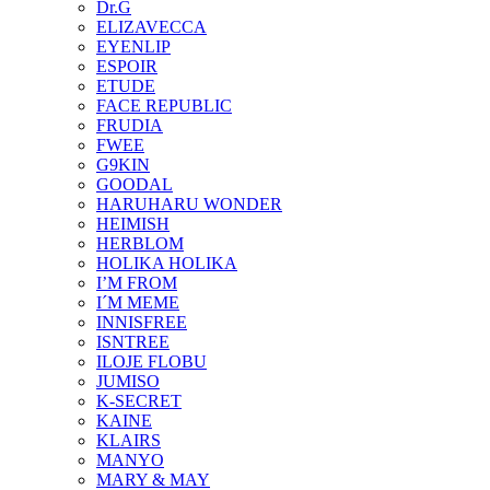
Dr.G
ELIZAVECCA
EYENLIP
ESPOIR
ETUDE
FACE REPUBLIC
FRUDIA
FWEE
G9KIN
GOODAL
HARUHARU WONDER
HEIMISH
HERBLOM
HOLIKA HOLIKA
I’M FROM
I´M MEME
INNISFREE
ISNTREE
ILOJE FLOBU
JUMISO
K-SECRET
KAINE
KLAIRS
MANYO
MARY & MAY