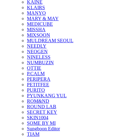
KAINE
KLAIRS
MANYO
MARY & MAY
MEDICUBE
MISSHA
MIXSOON
MULDREAM SEOUL
NEEDLY
NEOGEN
NINELESS
NUMBUZIN
OTTIE
P.CALM
PERIPERA
PETITFEE
PURITO
PYUNKANG YUL
ROM&ND
ROUND LAB
SECRET KEY
SKIN1004
SOME BY MI
Sungboon Editor
TIAM