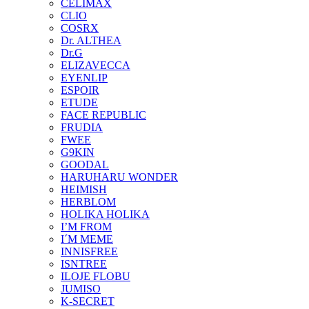
CELIMAX
CLIO
COSRX
Dr. ALTHEA
Dr.G
ELIZAVECCA
EYENLIP
ESPOIR
ETUDE
FACE REPUBLIC
FRUDIA
FWEE
G9KIN
GOODAL
HARUHARU WONDER
HEIMISH
HERBLOM
HOLIKA HOLIKA
I’M FROM
I´M MEME
INNISFREE
ISNTREE
ILOJE FLOBU
JUMISO
K-SECRET