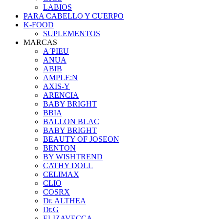
LABIOS
PARA CABELLO Y CUERPO
K-FOOD
SUPLEMENTOS
MARCAS
A´PIEU
ANUA
ABIB
AMPLE:N
AXIS-Y
ARENCIA
BABY BRIGHT
BBIA
BALLON BLAC
BABY BRIGHT
BEAUTY OF JOSEON
BENTON
BY WISHTREND
CATHY DOLL
CELIMAX
CLIO
COSRX
Dr. ALTHEA
Dr.G
ELIZAVECCA