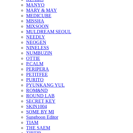
MANYO
MARY & MAY
MEDICUBE
MISSHA
MIXSOON
MULDREAM SEOUL
NEEDLY
NEOGEN
NINELESS
NUMBUZIN
OTTIE
P.CALM
PERIPERA
PETITFEE
PURITO
PYUNKANG YUL
ROM&ND
ROUND LAB
SECRET KEY
SKIN1004
SOME BY MI
Sungboon Editor
TIAM
THE SAEM