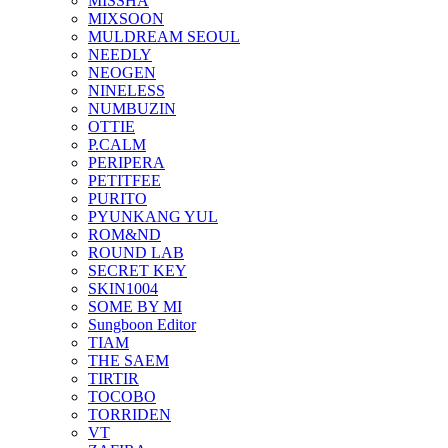
MISSHA
MIXSOON
MULDREAM SEOUL
NEEDLY
NEOGEN
NINELESS
NUMBUZIN
OTTIE
P.CALM
PERIPERA
PETITFEE
PURITO
PYUNKANG YUL
ROM&ND
ROUND LAB
SECRET KEY
SKIN1004
SOME BY MI
Sungboon Editor
TIAM
THE SAEM
TIRTIR
TOCOBO
TORRIDEN
VT