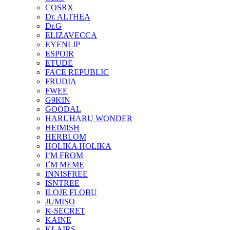
COSRX
Dr. ALTHEA
Dr.G
ELIZAVECCA
EYENLIP
ESPOIR
ETUDE
FACE REPUBLIC
FRUDIA
FWEE
G9KIN
GOODAL
HARUHARU WONDER
HEIMISH
HERBLOM
HOLIKA HOLIKA
I’M FROM
I´M MEME
INNISFREE
ISNTREE
ILOJE FLOBU
JUMISO
K-SECRET
KAINE
KLAIRS