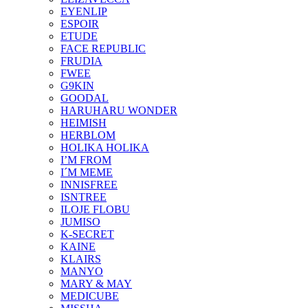
EYENLIP
ESPOIR
ETUDE
FACE REPUBLIC
FRUDIA
FWEE
G9KIN
GOODAL
HARUHARU WONDER
HEIMISH
HERBLOM
HOLIKA HOLIKA
I’M FROM
I´M MEME
INNISFREE
ISNTREE
ILOJE FLOBU
JUMISO
K-SECRET
KAINE
KLAIRS
MANYO
MARY & MAY
MEDICUBE