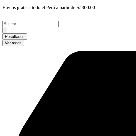
Ir
Envios gratis a todo el Perú a partir de S/.300.00
al
contenido
Search
...
Resultados
Ver todos