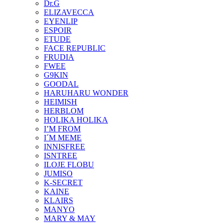
Dr.G
ELIZAVECCA
EYENLIP
ESPOIR
ETUDE
FACE REPUBLIC
FRUDIA
FWEE
G9KIN
GOODAL
HARUHARU WONDER
HEIMISH
HERBLOM
HOLIKA HOLIKA
I’M FROM
I´M MEME
INNISFREE
ISNTREE
ILOJE FLOBU
JUMISO
K-SECRET
KAINE
KLAIRS
MANYO
MARY & MAY