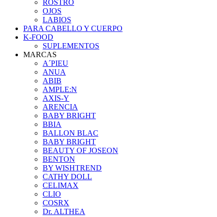
ROSTRO
OJOS
LABIOS
PARA CABELLO Y CUERPO
K-FOOD
SUPLEMENTOS
MARCAS
A´PIEU
ANUA
ABIB
AMPLE:N
AXIS-Y
ARENCIA
BABY BRIGHT
BBIA
BALLON BLAC
BABY BRIGHT
BEAUTY OF JOSEON
BENTON
BY WISHTREND
CATHY DOLL
CELIMAX
CLIO
COSRX
Dr. ALTHEA