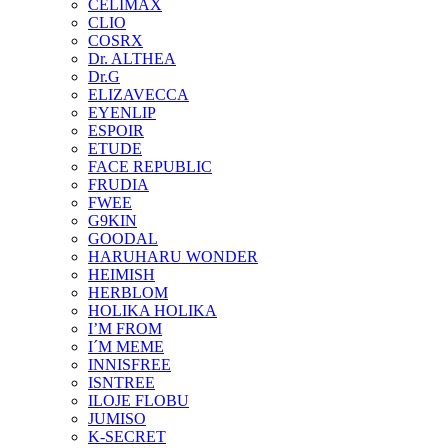
CELIMAX
CLIO
COSRX
Dr. ALTHEA
Dr.G
ELIZAVECCA
EYENLIP
ESPOIR
ETUDE
FACE REPUBLIC
FRUDIA
FWEE
G9KIN
GOODAL
HARUHARU WONDER
HEIMISH
HERBLOM
HOLIKA HOLIKA
I’M FROM
I´M MEME
INNISFREE
ISNTREE
ILOJE FLOBU
JUMISO
K-SECRET