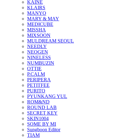
KAINE
KLAIRS
MANYO
MARY & MAY
MEDICUBE
MISSHA
MIXSOON
MULDREAM SEOUL
NEEDLY
NEOGEN
NINELESS
NUMBUZIN
OTTIE
P.CALM
PERIPERA
PETITFEE
PURITO
PYUNKANG YUL
ROM&ND
ROUND LAB
SECRET KEY
SKIN1004
SOME BY MI
Sungboon Editor
TIAM