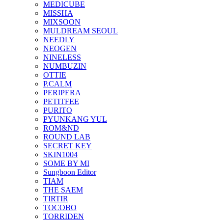
MEDICUBE
MISSHA
MIXSOON
MULDREAM SEOUL
NEEDLY
NEOGEN
NINELESS
NUMBUZIN
OTTIE
P.CALM
PERIPERA
PETITFEE
PURITO
PYUNKANG YUL
ROM&ND
ROUND LAB
SECRET KEY
SKIN1004
SOME BY MI
Sungboon Editor
TIAM
THE SAEM
TIRTIR
TOCOBO
TORRIDEN