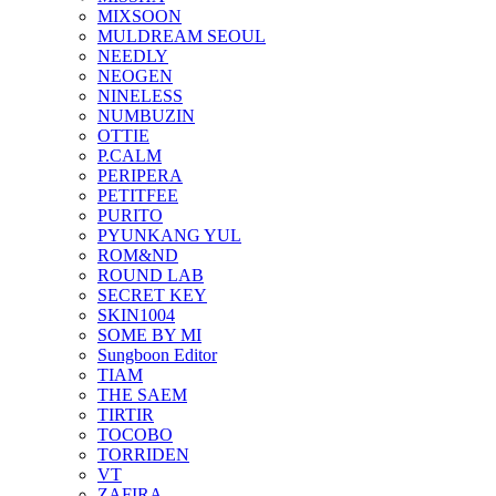
MIXSOON
MULDREAM SEOUL
NEEDLY
NEOGEN
NINELESS
NUMBUZIN
OTTIE
P.CALM
PERIPERA
PETITFEE
PURITO
PYUNKANG YUL
ROM&ND
ROUND LAB
SECRET KEY
SKIN1004
SOME BY MI
Sungboon Editor
TIAM
THE SAEM
TIRTIR
TOCOBO
TORRIDEN
VT
ZAFIRA