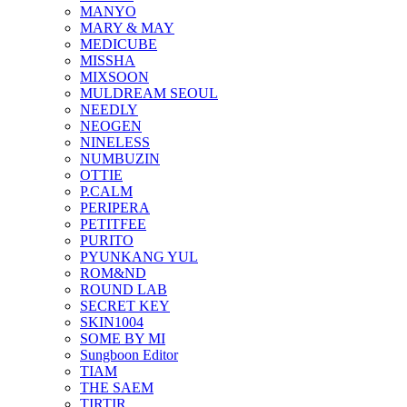
MANYO
MARY & MAY
MEDICUBE
MISSHA
MIXSOON
MULDREAM SEOUL
NEEDLY
NEOGEN
NINELESS
NUMBUZIN
OTTIE
P.CALM
PERIPERA
PETITFEE
PURITO
PYUNKANG YUL
ROM&ND
ROUND LAB
SECRET KEY
SKIN1004
SOME BY MI
Sungboon Editor
TIAM
THE SAEM
TIRTIR