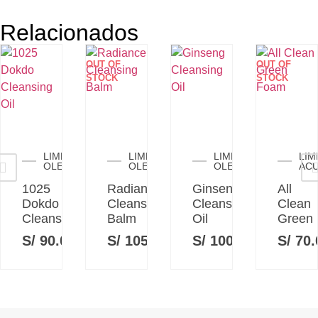
Relacionados
OUT OF
OUT OF
STOCK
STOCK
ANTES
LIMPIADOR
LIMPIADOR
LIMPIADOR
LIM
OLEOSO
OLEOSO
OLEOSO
AC
1025
Radiance
Ginseng
All
Dokdo
Cleansing
Cleansing
Clean
Cleansing
Balm
Oil
Green
S/
90.00
S/
105.00
S/
100.00
S/
70.