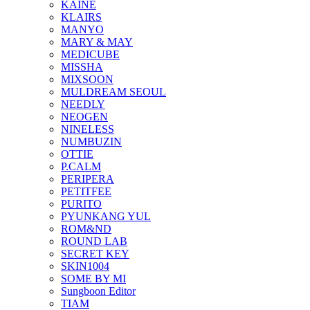
KAINE
KLAIRS
MANYO
MARY & MAY
MEDICUBE
MISSHA
MIXSOON
MULDREAM SEOUL
NEEDLY
NEOGEN
NINELESS
NUMBUZIN
OTTIE
P.CALM
PERIPERA
PETITFEE
PURITO
PYUNKANG YUL
ROM&ND
ROUND LAB
SECRET KEY
SKIN1004
SOME BY MI
Sungboon Editor
TIAM