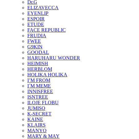
Dr.G
ELIZAVECCA
EYENLIP
ESPOIR
ETUDE
FACE REPUBLIC
FRUDIA
FWEE
G9KIN
GOODAL
HARUHARU WONDER
HEIMISH
HERBLOM
HOLIKA HOLIKA
I’M FROM
I´M MEME
INNISFREE
ISNTREE
ILOJE FLOBU
JUMISO
K-SECRET
KAINE
KLAIRS
MANYO
MARY & MAY