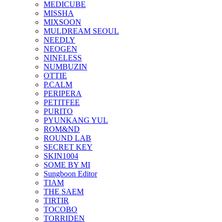
MEDICUBE
MISSHA
MIXSOON
MULDREAM SEOUL
NEEDLY
NEOGEN
NINELESS
NUMBUZIN
OTTIE
P.CALM
PERIPERA
PETITFEE
PURITO
PYUNKANG YUL
ROM&ND
ROUND LAB
SECRET KEY
SKIN1004
SOME BY MI
Sungboon Editor
TIAM
THE SAEM
TIRTIR
TOCOBO
TORRIDEN