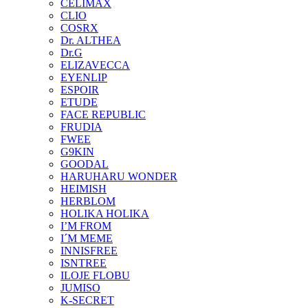
CELIMAX
CLIO
COSRX
Dr. ALTHEA
Dr.G
ELIZAVECCA
EYENLIP
ESPOIR
ETUDE
FACE REPUBLIC
FRUDIA
FWEE
G9KIN
GOODAL
HARUHARU WONDER
HEIMISH
HERBLOM
HOLIKA HOLIKA
I’M FROM
I´M MEME
INNISFREE
ISNTREE
ILOJE FLOBU
JUMISO
K-SECRET