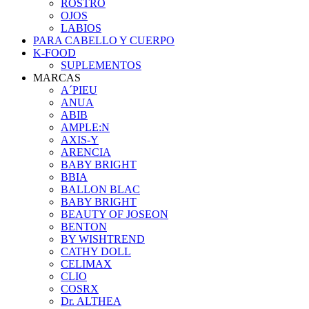
ROSTRO
OJOS
LABIOS
PARA CABELLO Y CUERPO
K-FOOD
SUPLEMENTOS
MARCAS
A´PIEU
ANUA
ABIB
AMPLE:N
AXIS-Y
ARENCIA
BABY BRIGHT
BBIA
BALLON BLAC
BABY BRIGHT
BEAUTY OF JOSEON
BENTON
BY WISHTREND
CATHY DOLL
CELIMAX
CLIO
COSRX
Dr. ALTHEA