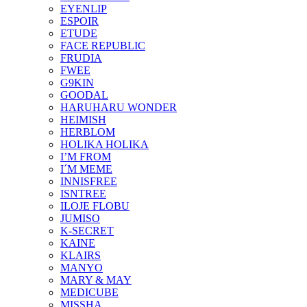
EYENLIP
ESPOIR
ETUDE
FACE REPUBLIC
FRUDIA
FWEE
G9KIN
GOODAL
HARUHARU WONDER
HEIMISH
HERBLOM
HOLIKA HOLIKA
I’M FROM
I´M MEME
INNISFREE
ISNTREE
ILOJE FLOBU
JUMISO
K-SECRET
KAINE
KLAIRS
MANYO
MARY & MAY
MEDICUBE
MISSHA