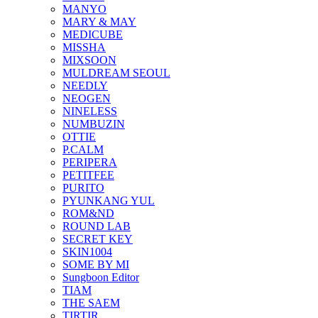
MANYO
MARY & MAY
MEDICUBE
MISSHA
MIXSOON
MULDREAM SEOUL
NEEDLY
NEOGEN
NINELESS
NUMBUZIN
OTTIE
P.CALM
PERIPERA
PETITFEE
PURITO
PYUNKANG YUL
ROM&ND
ROUND LAB
SECRET KEY
SKIN1004
SOME BY MI
Sungboon Editor
TIAM
THE SAEM
TIRTIR