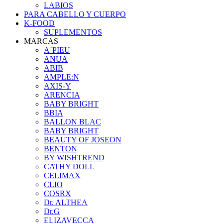
LABIOS
PARA CABELLO Y CUERPO
K-FOOD
SUPLEMENTOS
MARCAS
A´PIEU
ANUA
ABIB
AMPLE:N
AXIS-Y
ARENCIA
BABY BRIGHT
BBIA
BALLON BLAC
BABY BRIGHT
BEAUTY OF JOSEON
BENTON
BY WISHTREND
CATHY DOLL
CELIMAX
CLIO
COSRX
Dr. ALTHEA
Dr.G
ELIZAVECCA