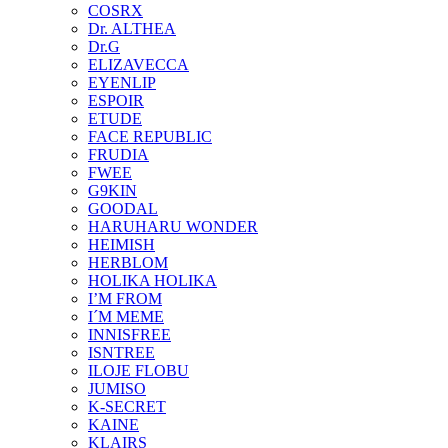
COSRX
Dr. ALTHEA
Dr.G
ELIZAVECCA
EYENLIP
ESPOIR
ETUDE
FACE REPUBLIC
FRUDIA
FWEE
G9KIN
GOODAL
HARUHARU WONDER
HEIMISH
HERBLOM
HOLIKA HOLIKA
I’M FROM
I´M MEME
INNISFREE
ISNTREE
ILOJE FLOBU
JUMISO
K-SECRET
KAINE
KLAIRS