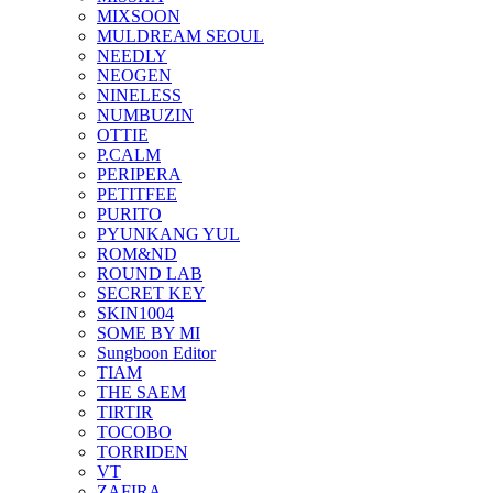
MIXSOON
MULDREAM SEOUL
NEEDLY
NEOGEN
NINELESS
NUMBUZIN
OTTIE
P.CALM
PERIPERA
PETITFEE
PURITO
PYUNKANG YUL
ROM&ND
ROUND LAB
SECRET KEY
SKIN1004
SOME BY MI
Sungboon Editor
TIAM
THE SAEM
TIRTIR
TOCOBO
TORRIDEN
VT
ZAFIRA