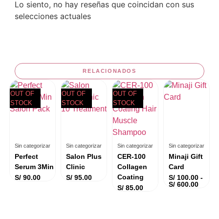
Lo siento, no hay reseñas que coincidan con sus
selecciones actuales
RELACIONADOS
OUT OF
OUT OF
OUT OF
STOCK
STOCK
STOCK
Sin categorizar
Sin categorizar
Sin categorizar
Sin categorizar
Perfect
Salon Plus
CER-100
Minaji Gift
ZING
Serum 3Min
Clinic
Collagen
Card
Coating
S/
90.00
S/
95.00
S/
100.00
-
S/
600.00
S/
85.00