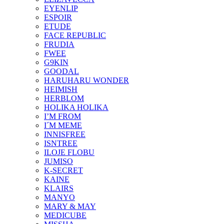
EYENLIP
ESPOIR
ETUDE
FACE REPUBLIC
FRUDIA
FWEE
G9KIN
GOODAL
HARUHARU WONDER
HEIMISH
HERBLOM
HOLIKA HOLIKA
I’M FROM
I´M MEME
INNISFREE
ISNTREE
ILOJE FLOBU
JUMISO
K-SECRET
KAINE
KLAIRS
MANYO
MARY & MAY
MEDICUBE