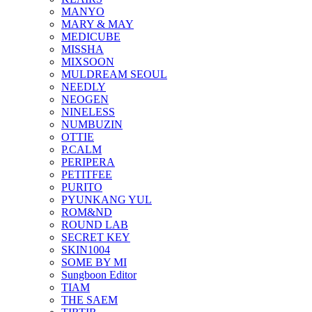
MANYO
MARY & MAY
MEDICUBE
MISSHA
MIXSOON
MULDREAM SEOUL
NEEDLY
NEOGEN
NINELESS
NUMBUZIN
OTTIE
P.CALM
PERIPERA
PETITFEE
PURITO
PYUNKANG YUL
ROM&ND
ROUND LAB
SECRET KEY
SKIN1004
SOME BY MI
Sungboon Editor
TIAM
THE SAEM