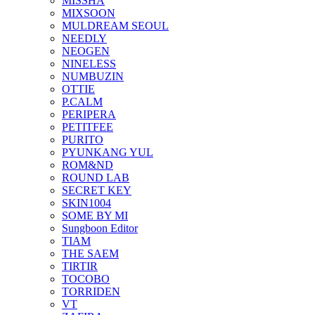
MISSHA
MIXSOON
MULDREAM SEOUL
NEEDLY
NEOGEN
NINELESS
NUMBUZIN
OTTIE
P.CALM
PERIPERA
PETITFEE
PURITO
PYUNKANG YUL
ROM&ND
ROUND LAB
SECRET KEY
SKIN1004
SOME BY MI
Sungboon Editor
TIAM
THE SAEM
TIRTIR
TOCOBO
TORRIDEN
VT