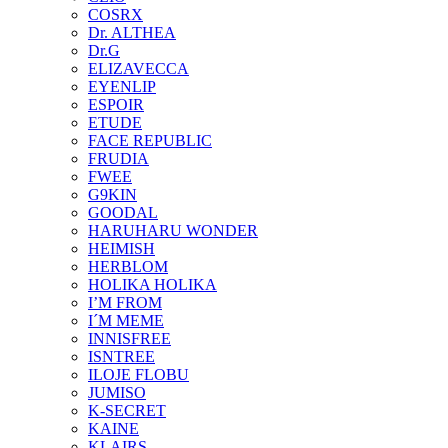
COSRX
Dr. ALTHEA
Dr.G
ELIZAVECCA
EYENLIP
ESPOIR
ETUDE
FACE REPUBLIC
FRUDIA
FWEE
G9KIN
GOODAL
HARUHARU WONDER
HEIMISH
HERBLOM
HOLIKA HOLIKA
I’M FROM
I´M MEME
INNISFREE
ISNTREE
ILOJE FLOBU
JUMISO
K-SECRET
KAINE
KLAIRS