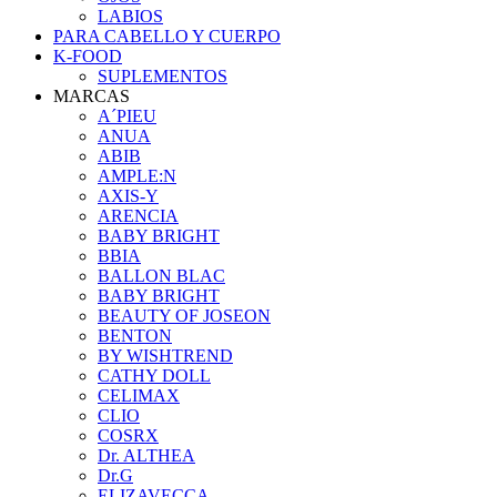
LABIOS
PARA CABELLO Y CUERPO
K-FOOD
SUPLEMENTOS
MARCAS
A´PIEU
ANUA
ABIB
AMPLE:N
AXIS-Y
ARENCIA
BABY BRIGHT
BBIA
BALLON BLAC
BABY BRIGHT
BEAUTY OF JOSEON
BENTON
BY WISHTREND
CATHY DOLL
CELIMAX
CLIO
COSRX
Dr. ALTHEA
Dr.G
ELIZAVECCA