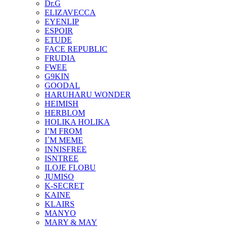
Dr.G
ELIZAVECCA
EYENLIP
ESPOIR
ETUDE
FACE REPUBLIC
FRUDIA
FWEE
G9KIN
GOODAL
HARUHARU WONDER
HEIMISH
HERBLOM
HOLIKA HOLIKA
I’M FROM
I´M MEME
INNISFREE
ISNTREE
ILOJE FLOBU
JUMISO
K-SECRET
KAINE
KLAIRS
MANYO
MARY & MAY