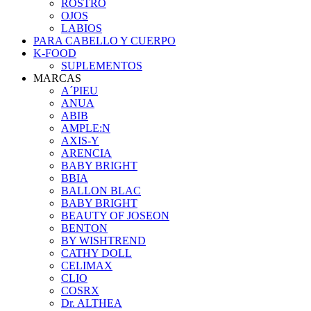
ROSTRO
OJOS
LABIOS
PARA CABELLO Y CUERPO
K-FOOD
SUPLEMENTOS
MARCAS
A´PIEU
ANUA
ABIB
AMPLE:N
AXIS-Y
ARENCIA
BABY BRIGHT
BBIA
BALLON BLAC
BABY BRIGHT
BEAUTY OF JOSEON
BENTON
BY WISHTREND
CATHY DOLL
CELIMAX
CLIO
COSRX
Dr. ALTHEA