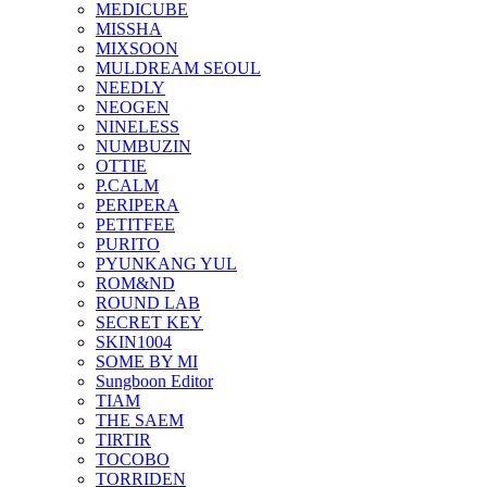
MEDICUBE
MISSHA
MIXSOON
MULDREAM SEOUL
NEEDLY
NEOGEN
NINELESS
NUMBUZIN
OTTIE
P.CALM
PERIPERA
PETITFEE
PURITO
PYUNKANG YUL
ROM&ND
ROUND LAB
SECRET KEY
SKIN1004
SOME BY MI
Sungboon Editor
TIAM
THE SAEM
TIRTIR
TOCOBO
TORRIDEN