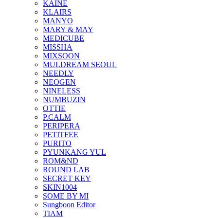
KAINE
KLAIRS
MANYO
MARY & MAY
MEDICUBE
MISSHA
MIXSOON
MULDREAM SEOUL
NEEDLY
NEOGEN
NINELESS
NUMBUZIN
OTTIE
P.CALM
PERIPERA
PETITFEE
PURITO
PYUNKANG YUL
ROM&ND
ROUND LAB
SECRET KEY
SKIN1004
SOME BY MI
Sungboon Editor
TIAM