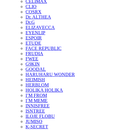
CELIMAX
CLIO
COSRX
Dr. ALTHEA
Dr.G
ELIZAVECCA
EYENLIP
ESPOIR
ETUDE
FACE REPUBLIC
FRUDIA
FWEE
G9KIN
GOODAL
HARUHARU WONDER
HEIMISH
HERBLOM
HOLIKA HOLIKA
I’M FROM
I´M MEME
INNISFREE
ISNTREE
ILOJE FLOBU
JUMISO
K-SECRET