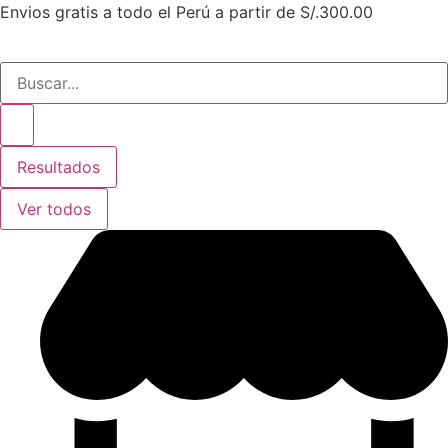
Ir
Envios gratis a todo el Perú a partir de S/.300.00
al
contenido
Search
...
Resultados
Ver todos